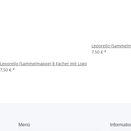
Leporello (Sammelm
7,50 €
*
Leporello (Sammelmappe) 8 Fächer mit Logo
7,50 €
*
Menü
Informati