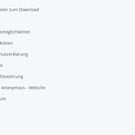
eien zum Download
smöglichkeiten
kosten
hutzerklärung
ht
fsbeehrung
s Anonymous - Website
sum